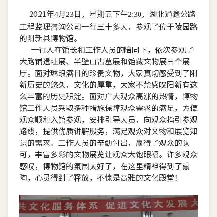
2021
湖北通鑫公路
年
4
月
23
日，星期五下午
2:30
，
工程监理咨询公司一行三十多人，参观了位于陵园路
的阳新县博物馆。
一行人在馆长和工作人员的陪同下，依次参观了
大路铺遗址展、半壁山古墓展和馆藏文物展三个展
厅。面对琳琅满目的珍贵文物，大家真切感受到了阳
新历史的悠久，文化的厚重，大家不禁感叹阳新有这
么丰富的历史积淀。面对广大观众高涨的热情，博物
馆工作人员采取多种措施保障观众需求的满足，方便
观众顺利入馆参观，安排引导人员，向观众指引参观
路线，提供优质讲解服务，满足观众对文物和展览知
识的需求。工作人员的辛勤付出，赢得了观众的认
可，丰富多彩的文物展览让观众大饱眼福。许多观众
感叹，博物馆的氛围太好了，在这里精神得到了熏
陶，心灵得到了释放，不愧是高雅的文化殿堂！